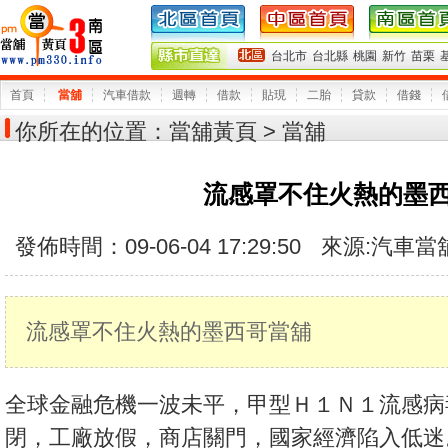
台北市
台北縣
桃園
新竹
苗栗
首頁
當舖
汽車借款
週轉
借款
貼現
二胎
貸款
借錢
你所在的位置：
當舖黃頁
> 當舖
流感罩不住火熱的墨
發佈時間：09-06-04 17:29:50
來源:
汽車當
流感罩不住火熱的墨西哥當舖
全球金融危機一波未平，甲型Ｈ１Ｎ１流感病
閉，工廠放假，商店關門，國家經濟陷入低迷