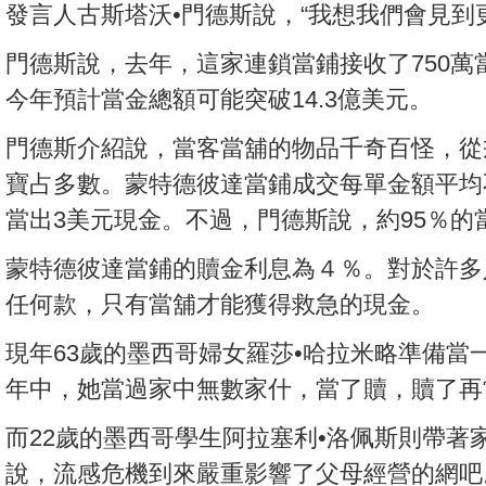
發言人古斯塔沃•門德斯說，“我想我們會見到
門德斯說，去年，這家連鎖當鋪接收了750萬當
今年預計當金總額可能突破14.3億美元。
門德斯介紹說，當客當舖的物品千奇百怪，從
寶占多數。蒙特德彼達當鋪成交每單金額平均
當出3美元現金。不過，門德斯說，約95％的
蒙特德彼達當鋪的贖金利息為４％。對於許多
任何款，只有當舖才能獲得救急的現金。
現年63歲的墨西哥婦女羅莎•哈拉米略準備當
年中，她當過家中無數家什，當了贖，贖了再
而22歲的墨西哥學生阿拉塞利•洛佩斯則帶著
說，流感危機到來嚴重影響了父母經營的網吧