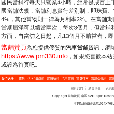
國民當舖行每天只營業4小時，經常是成百上
國當舖法規，當舖利息實行差別制，即珠寶、
4%，其他當物則一律為月利率3%。在當舖期
當期屆滿可以續當兩次，每次3個月，但當舖
方面，自當舖之日起，凡13個月不贖當者，
當舖黃頁
為您提供優質的
汽車當舖
資訊，網
https://www.pm330.info
，如果您喜歡本站
或設為首頁吧。
合作伙伴
|
借貸
Go97借錢網
當舖融資
汽車當舖
當舖指南
當舖搜尋網
當
關於我們
廣告刊登
黃頁
CopyRight
當舖黃頁-南區
©All Rights Re
本網站最低解析度1024X768dp