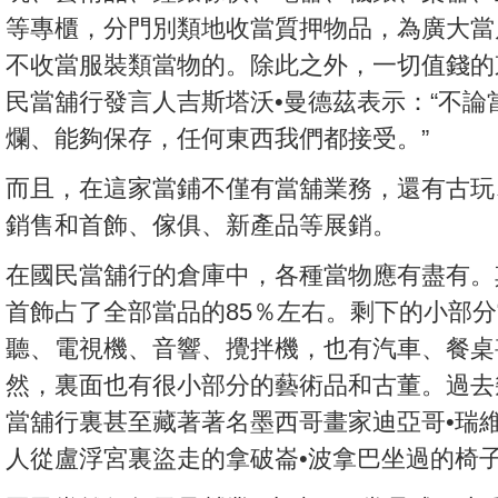
等專櫃，分門別類地收當質押物品，為廣大當
不收當服裝類當物的。除此之外，一切值錢的
民當舖行發言人吉斯塔沃•曼德茲表示：“不
爛、能夠保存，任何東西我們都接受。”
而且，在這家當鋪不僅有當舖業務，還有古玩
銷售和首飾、傢俱、新產品等展銷。
在國民當舖行的倉庫中，各種當物應有盡有。
首飾占了全部當品的85％左右。剩下的小部
聽、電視機、音響、攪拌機，也有汽車、餐桌
然，裏面也有很小部分的藝術品和古董。過去
當舖行裏甚至藏著著名墨西哥畫家迪亞哥•瑞
人從盧浮宮裏盜走的拿破崙•波拿巴坐過的椅