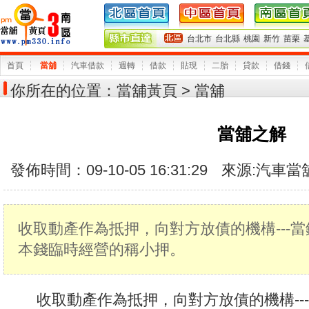
台北市
台北縣
桃園
新竹
苗栗
首頁
當舖
汽車借款
週轉
借款
貼現
二胎
貸款
借錢
你所在的位置：
當舖黃頁
> 當舖
當舖之解
發佈時間：09-10-05 16:31:29
來源:
汽車當
收取動產作為抵押，向對方放債的機構---
本錢臨時經營的稱小押。
收取動產作為抵押，向對方放債的機構---