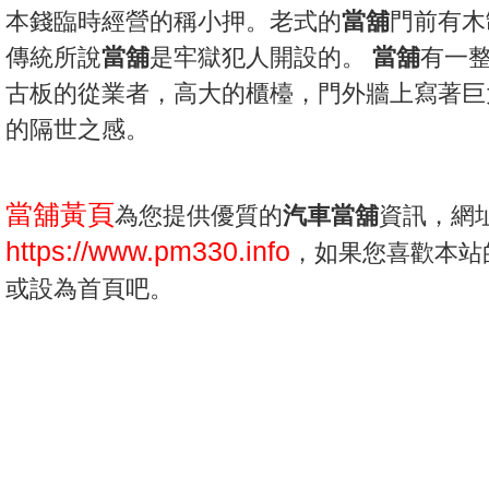
本錢臨時經營的稱小押。老式的
當舖
門前有木
傳統所說
當舖
是牢獄犯人開設的。
當舖
有一
古板的從業者，高大的櫃檯，門外牆上寫著巨
的隔世之感。
當舖黃頁
為您提供優質的
汽車當舖
資訊，網
https://www.pm330.info
，如果您喜歡本站
或設為首頁吧。