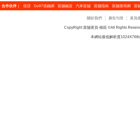
合作伙伴
|
借貸
Go97借錢網
當舖融資
汽車當舖
當舖指南
當舖搜尋網
當
關於我們
廣告刊登
黃頁
CopyRight
當舖黃頁-南區
©All Rights Re
本網站最低解析度1024X768dp