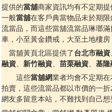
提供的
當舖
商家資訊均有不定期提
一般
當舖
在客戶典當物品未於期限
流當品，而這些當舖流當品琳瑯滿
車，小至黃金鑽戒，大至土地樓房
當舖黃頁北區提供了
台北市融資
融資
、
新竹融資
、
苗栗融資
、
基隆
這些
當舖網
業者均會不定期在
拍賣，這些流當品都以市價的一折
網友多留意本站，不難找到自己想