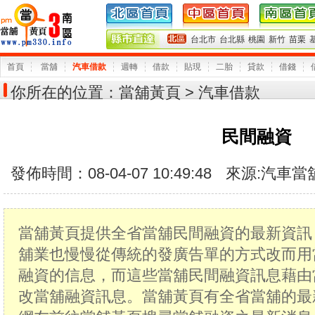
台北市
台北縣
桃園
新竹
苗栗
首頁
當舖
汽車借款
週轉
借款
貼現
二胎
貸款
借錢
你所在的位置：
當舖黃頁
> 汽車借款
民間融資
發佈時間：08-04-07 10:49:48
來源:
汽車當
當舖黃頁提供全省當舖民間融資的最新資訊
舖業也慢慢從傳統的發廣告單的方式改而用
融資的信息，而這些當舖民間融資訊息藉由
改當舖融資訊息。當舖黃頁有全省當舖的最