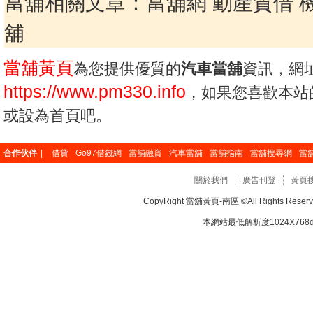
當舖相關文章：
當舖網
動產質借
舖
當舖黃頁
為您提供優質的
汽車當舖
資訊，網
https://www.pm330.info
，如果您喜歡本站
或設為首頁吧。
合作伙伴
|
借貸
Go97借錢網
當舖融資
汽車當舖
當舖指南
當舖搜尋網
當
關於我們
廣告刊登
黃頁
CopyRight
當舖黃頁-南區
©All Rights Re
本網站最低解析度1024X768dp