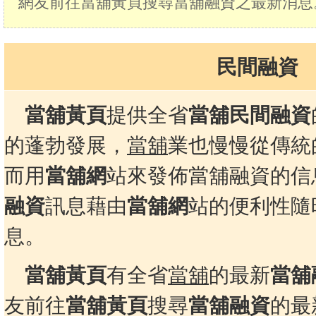
網友前往當舖黃頁搜尋當舖融資之最新消息
民間融資
當舖黃頁
提供全省
當舖民間融資
的蓬勃發展，
當舖
業也慢慢從傳統
而用
當舖網
站來發佈當舖融資的信
融資
訊息藉由
當舖網
站的便利性隨
息。
當舖黃頁
有全省
當舖
的最新
當舖
友前往
當舖黃頁
搜尋
當舖融資
的最